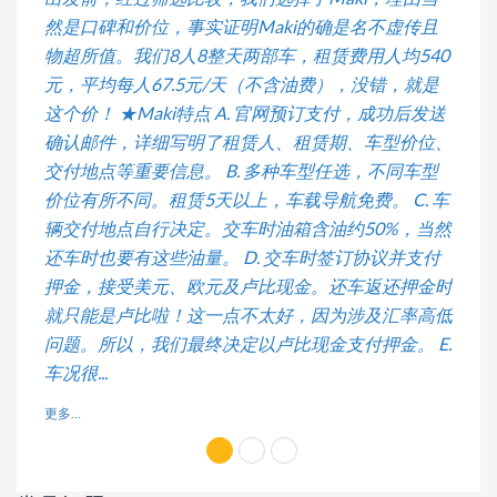
然是口碑和价位，事实证明Maki的确是名不虚传且
不仅
物超所值。我们8人8整天两部车，租赁费用人均540
更多…
元，平均每人67.5元/天（不含油费），没错，就是
这个价！ ★Maki特点 A. 官网预订支付，成功后发送
确认邮件，详细写明了租赁人、租赁期、车型价位、
交付地点等重要信息。 B. 多种车型任选，不同车型
价位有所不同。租赁5天以上，车载导航免费。 C. 车
辆交付地点自行决定。交车时油箱含油约50%，当然
还车时也要有这些油量。 D. 交车时签订协议并支付
押金，接受美元、欧元及卢比现金。还车返还押金时
就只能是卢比啦！这一点不太好，因为涉及汇率高低
问题。所以，我们最终决定以卢比现金支付押金。 E.
车况很...
更多…