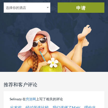
申请
选择你的酒店
推荐和客户评论
Selinazy 在
穷游网
上写了相关的评论
刘刘 
出发前，经过筛选比较，我们选择了Maki，理由当
这家