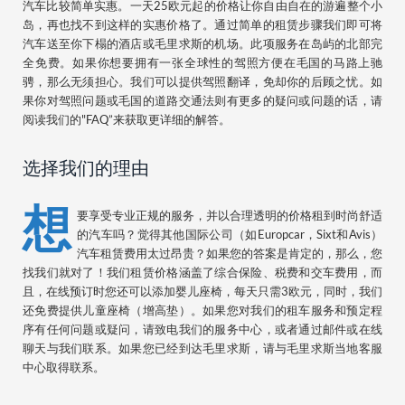
汽车比较简单实惠。一天25欧元起的价格让你自由自在的游遍整个小
岛，再也找不到这样的实惠价格了。通过简单的租赁步骤我们即可将
汽车送至你下榻的酒店或毛里求斯的机场。此项服务在岛屿的北部完
全免费。如果你想要拥有一张全球性的驾照方便在毛国的马路上驰
骋，那么无须担心。我们可以提供驾照翻译，免却你的后顾之忧。如
果你对驾照问题或毛国的道路交通法则有更多的疑问或问题的话，请
阅读我们的"FAQ”来获取更详细的解答。
选择我们的理由
想
要享受专业正规的服务，并以合理透明的价格租到时尚舒适
的汽车吗？觉得其他国际公司（如Europcar，Sixt和Avis）
汽车租赁费用太过昂贵？如果您的答案是肯定的，那么，您
找我们就对了！我们租赁价格涵盖了综合保险、税费和交车费用，而
且，在线预订时您还可以添加婴儿座椅，每天只需3欧元，同时，我们
还免费提供儿童座椅（增高垫）。如果您对我们的租车服务和预定程
序有任何问题或疑问，请致电我们的服务中心，或者通过邮件或在线
聊天与我们联系。如果您已经到达毛里求斯，请与毛里求斯当地客服
中心取得联系。